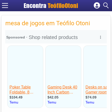
Encontra
TeófiloOtoni
Cadastrar empresa
Fazer login
mesa de jogos em Teófilo Otoni
Criar conta