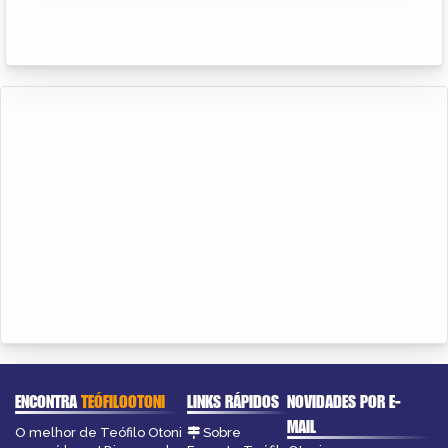
ENCONTRA
TEÓFILOOTONI
LINKS RÁPIDOS
NOVIDADES POR E-
MAIL
O melhor de Teófilo Otoni
Sobre