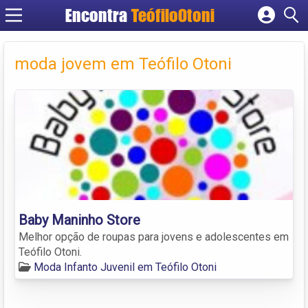
Encontra
TeófiloOtoni
Cadastrar empresa
Fazer login
moda jovem em Teófilo Otoni
Criar conta
Baby Maninho Store
Melhor opção de roupas para jovens e adolescentes em
Teófilo Otoni.
Moda Infanto Juvenil em Teófilo Otoni