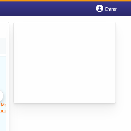
Entrar
Cadastrar empresa
Fazer login
Criar conta