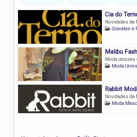
Cia do Tern
Novidades da M
Gravatas e 
Malibu Fas
Moda unissex e
Moda Uniss
Rabbit Mod
Novidades da M
Moda Mascul