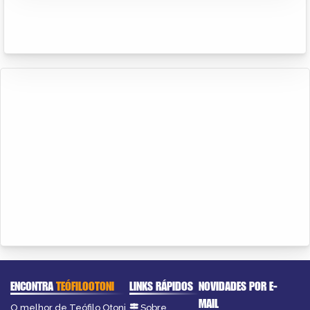
ENCONTRA
TEÓFILOOTONI
LINKS RÁPIDOS
NOVIDADES POR E-
MAIL
O melhor de Teófilo Otoni
Sobre