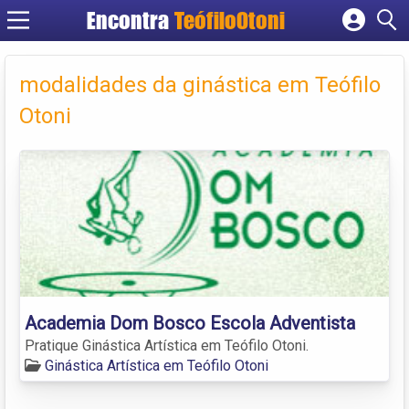
Encontra
TeófiloOtoni
Cadastrar empresa
Fazer login
modalidades da ginástica em Teófilo
Criar conta
Otoni
Academia Dom Bosco Escola Adventista
Pratique Ginástica Artística em Teófilo Otoni.
Ginástica Artística em Teófilo Otoni