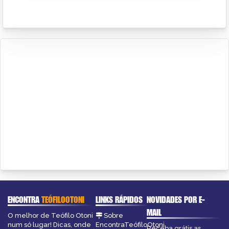
ENCONTRA
TEÓFILOOTONI
LINKS RÁPIDOS
NOVIDADES POR E-
MAIL
O melhor de Teófilo Otoni
Sobre
num só lugar! Dicas, onde
EncontraTeófiloOtoni
Receba grátis as