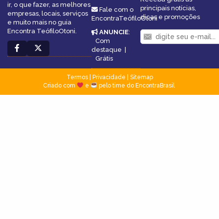
ir, o que fazer, as melhores
principais notícias,
Fale com o
empresas, locais, serviços
dicas e promoções
EncontraTeófiloOtoni
e muito mais no guia
Encontra TeófiloOtoni.
ANUNCIE
:
Com
destaque
|
Grátis
Termos
|
Privacidade
|
Sitemap
Criado com
e
pelo time do EncontraBrasil