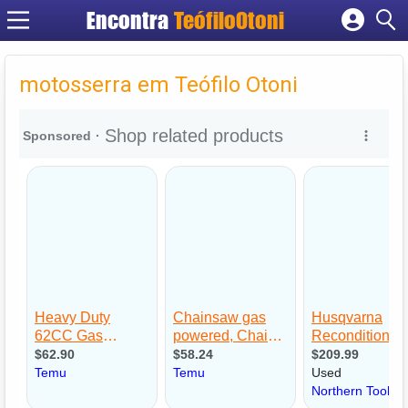
Encontra
TeófiloOtoni
Cadastrar empresa
Fazer login
motosserra em Teófilo Otoni
Criar conta