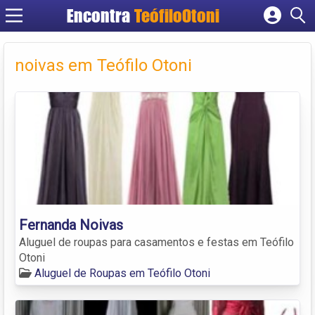
Encontra
TeófiloOtoni
Cadastrar empresa
Fazer login
noivas em Teófilo Otoni
Criar conta
Fernanda Noivas
Aluguel de roupas para casamentos e festas em Teófilo
Otoni
Aluguel de Roupas em Teófilo Otoni