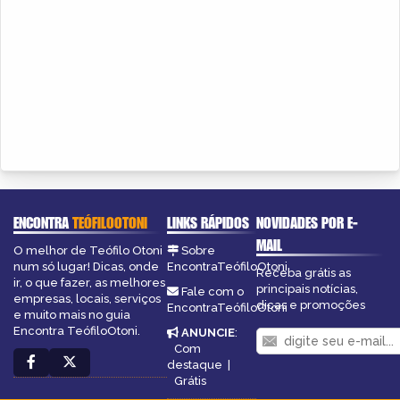
ENCONTRA
TEÓFILOOTONI
LINKS RÁPIDOS
NOVIDADES POR E-
MAIL
O melhor de Teófilo Otoni
Sobre
num só lugar! Dicas, onde
EncontraTeófiloOtoni
Receba grátis as
ir, o que fazer, as melhores
principais notícias,
Fale com o
empresas, locais, serviços
dicas e promoções
EncontraTeófiloOtoni
e muito mais no guia
Encontra TeófiloOtoni.
ANUNCIE
:
Com
destaque
|
Grátis