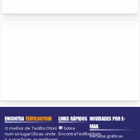
ENCONTRA
TEÓFILOOTONI
LINKS RÁPIDOS
NOVIDADES POR E-
MAIL
O melhor de Teófilo Otoni
Sobre
num só lugar! Dicas, onde
EncontraTeófiloOtoni
Receba grátis as
ir, o que fazer, as melhores