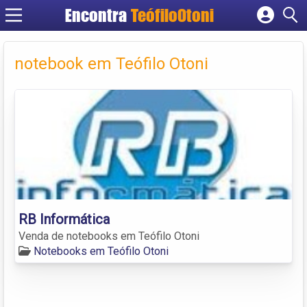
Encontra
TeófiloOtoni
Cadastrar empresa
Fazer login
notebook em Teófilo Otoni
Criar conta
RB Informática
Venda de notebooks em Teófilo Otoni
Notebooks em Teófilo Otoni