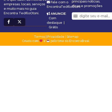
principais notícias,
Fale com o
empresas, locais, serviços
dicas e promoções
EncontraTeófiloOtoni
e muito mais no guia
Encontra TeófiloOtoni.
ANUNCIE
:
Com
destaque
|
Grátis
Termos
|
Privacidade
|
Sitemap
Criado com
e
pelo time do EncontraBrasil