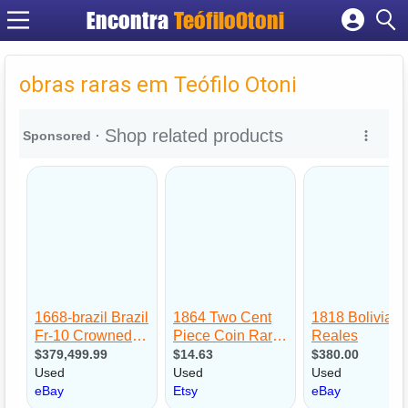
Encontra
TeófiloOtoni
Cadastrar empresa
Fazer login
obras raras em Teófilo Otoni
Criar conta