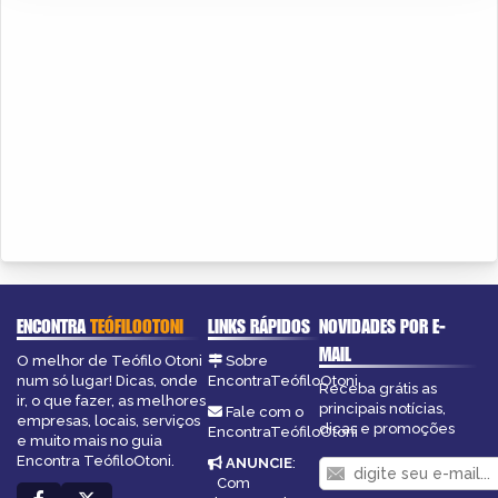
ENCONTRA
TEÓFILOOTONI
LINKS RÁPIDOS
NOVIDADES POR E-
MAIL
O melhor de Teófilo Otoni
Sobre
num só lugar! Dicas, onde
EncontraTeófiloOtoni
Receba grátis as
ir, o que fazer, as melhores
principais notícias,
Fale com o
empresas, locais, serviços
dicas e promoções
EncontraTeófiloOtoni
e muito mais no guia
Encontra TeófiloOtoni.
ANUNCIE
:
Com