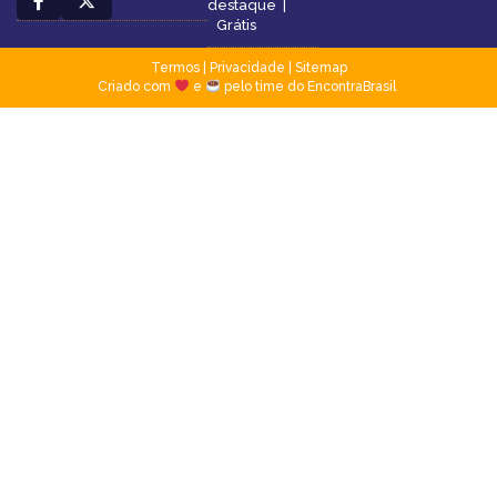
destaque
|
Grátis
Termos
|
Privacidade
|
Sitemap
Criado com
e
pelo time do EncontraBrasil