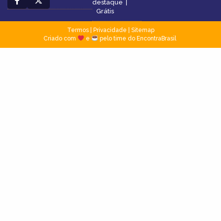
destaque
|
Grátis
Termos
|
Privacidade
|
Sitemap
Criado com
e
pelo time do EncontraBrasil