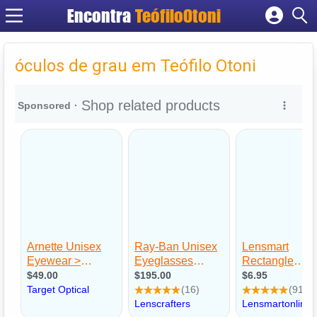
Encontra
TeófiloOtoni
Cadastrar empresa
Fazer login
óculos de grau em Teófilo Otoni
Criar conta