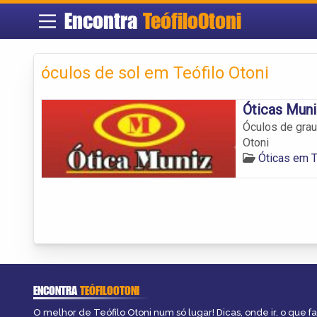
Encontra
TeófiloOtoni
óculos de sol em Teófilo Otoni
Óticas Mun
Óculos de grau
Otoni
Óticas em T
ENCONTRA
TEÓFILOOTONI
O melhor de Teófilo Otoni num só lugar! Dicas, onde ir, o que f