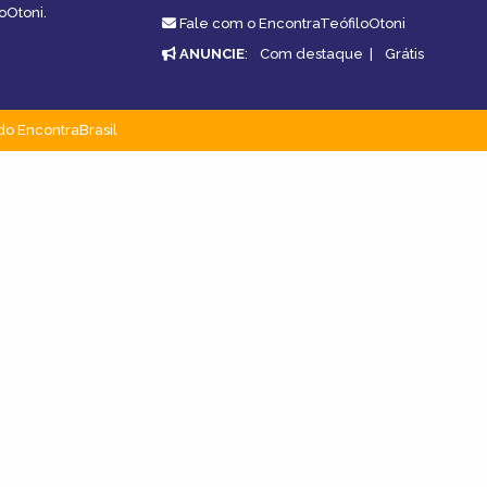
oOtoni.
Fale com o EncontraTeófiloOtoni
ANUNCIE
:
Com destaque
|
Grátis
do EncontraBrasil