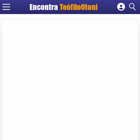
Encontra
TeófiloOtoni
Cadastrar empresa
Fazer login
Criar conta