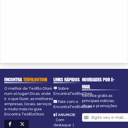
ENCONTRA
TEÓFILOOTONI
LINKS RÁPIDOS
NOVIDADES POR E-
MAIL
O melhor de Teófilo Otoni
Sobre
num só lugar! Dicas, onde
EncontraTeófiloOtoni
Receba grátis as
ir, o que fazer, as melhores
principais notícias,
Fale com o
empresas, locais, serviços
dicas e promoções
EncontraTeófiloOtoni
e muito mais no guia
Encontra TeófiloOtoni.
ANUNCIE
:
Com
destaque
|