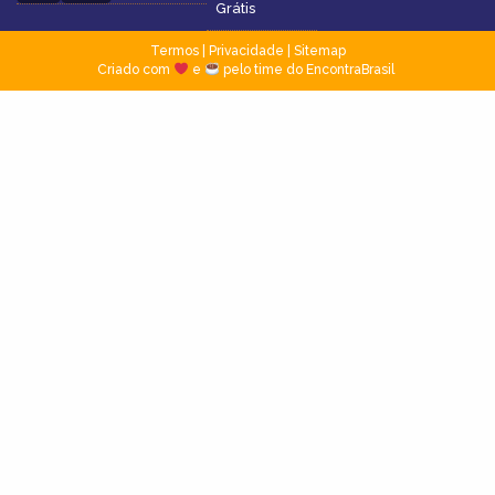
Grátis
Termos
|
Privacidade
|
Sitemap
Criado com
e
pelo time do EncontraBrasil