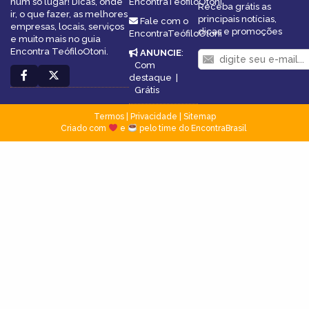
num só lugar! Dicas, onde
EncontraTeófiloOtoni
Receba grátis as
ir, o que fazer, as melhores
principais notícias,
Fale com o
empresas, locais, serviços
dicas e promoções
EncontraTeófiloOtoni
e muito mais no guia
Encontra TeófiloOtoni.
ANUNCIE
:
Com
destaque
|
Grátis
Termos
|
Privacidade
|
Sitemap
Criado com
e
pelo time do EncontraBrasil