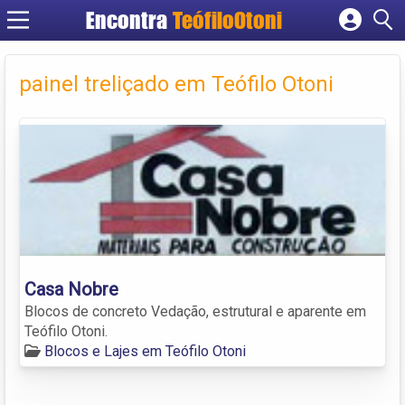
Encontra
TeófiloOtoni
Cadastrar empresa
Fazer login
painel treliçado em Teófilo Otoni
Criar conta
Casa Nobre
Blocos de concreto Vedação, estrutural e aparente em
Teófilo Otoni.
Blocos e Lajes em Teófilo Otoni