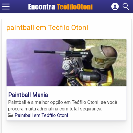
Encontra
TeófiloOtoni
Cadastrar empresa
Fazer login
paintball em Teófilo Otoni
Criar conta
Paintball Mania
Paintball é a melhor opção em Teófilo Otoni se você
procura muita adrenalina com total segurança.
Paintball em Teófilo Otoni