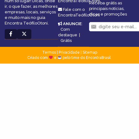
num só lugar! Dicas, onde
EncontraTeófiloOtoni
Receba grátis as
ir, o que fazer, as melhores
principais notícias,
Fale com o
empresas, locais, serviços
dicas e promoções
EncontraTeófiloOtoni
e muito mais no guia
Encontra TeófiloOtoni.
ANUNCIE
:
Com
destaque
|
Grátis
Termos
|
Privacidade
|
Sitemap
Criado com
e
pelo time do EncontraBrasil