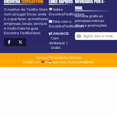
ENCONTRA
TEÓFILOOTONI
LINKS RÁPIDOS
NOVIDADES POR E-
MAIL
O melhor de Teófilo Otoni
Sobre
num só lugar! Dicas, onde
EncontraTeófiloOtoni
Receba grátis as
ir, o que fazer, as melhores
principais notícias,
Fale com o
empresas, locais, serviços
dicas e promoções
EncontraTeófiloOtoni
e muito mais no guia
Encontra TeófiloOtoni.
ANUNCIE
:
Com
destaque
|
Grátis
Termos
|
Privacidade
|
Sitemap
Criado com
e
pelo time do EncontraBrasil