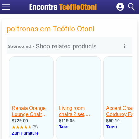
Encontra
TeófiloOtoni
Cadastrar empresa
Fazer login
poltronas em Teófilo Otoni
Criar conta