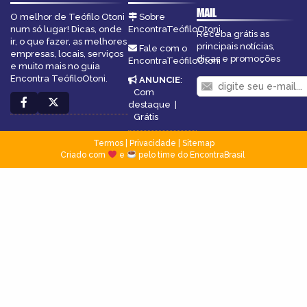
MAIL
O melhor de Teófilo Otoni
Sobre
num só lugar! Dicas, onde
EncontraTeófiloOtoni
Receba grátis as
ir, o que fazer, as melhores
principais notícias,
Fale com o
empresas, locais, serviços
dicas e promoções
EncontraTeófiloOtoni
e muito mais no guia
Encontra TeófiloOtoni.
ANUNCIE
:
Com
destaque
|
Grátis
Termos
|
Privacidade
|
Sitemap
Criado com
e
pelo time do EncontraBrasil