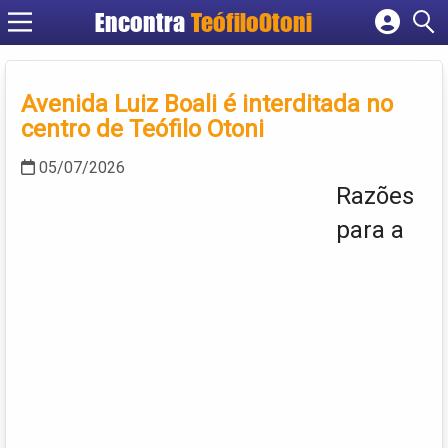
Encontra
TeófiloOtoni
Cadastrar empresa
Fazer login
Avenida Luiz Boali é interditada no
Criar conta
centro de Teófilo Otoni
05/07/2026
Razões
para a