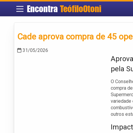
Encontra
TeófiloOtoni
Cade aprova compra de 45 ope
31/05/2026
Aprova
pela S
O Conselho
compra de
Supermerc
variedade 
combustíve
outros est
Impact