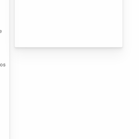
e
tos