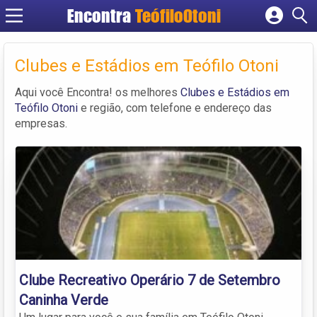
Encontra
TeófiloOtoni
Cadastrar empresa
Fazer login
Clubes e Estádios em Teófilo Otoni
Criar conta
Aqui você Encontra! os melhores
Clubes e Estádios em
Teófilo Otoni
e região, com telefone e endereço das
empresas.
Clube Recreativo Operário 7 de Setembro
Caninha Verde