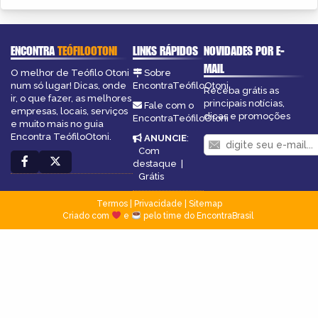
ENCONTRA
TEÓFILOOTONI
LINKS RÁPIDOS
NOVIDADES POR E-
MAIL
O melhor de Teófilo Otoni
Sobre
num só lugar! Dicas, onde
EncontraTeófiloOtoni
Receba grátis as
ir, o que fazer, as melhores
principais notícias,
Fale com o
empresas, locais, serviços
dicas e promoções
EncontraTeófiloOtoni
e muito mais no guia
Encontra TeófiloOtoni.
ANUNCIE
:
Com
destaque
|
Grátis
Termos
|
Privacidade
|
Sitemap
Criado com
e
pelo time do EncontraBrasil