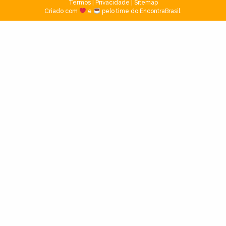
Termos
|
Privacidade
|
Sitemap
Criado com
e
pelo time do EncontraBrasil