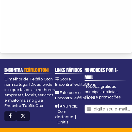
ENCONTRA
TEÓFILOOTONI
LINKS RÁPIDOS
NOVIDADES POR E-
MAIL
O melhor de Teófilo Otoni
Sobre
num só lugar! Dicas, onde
EncontraTeófiloOtoni
Receba grátis as
ir, o que fazer, as melhores
principais notícias,
Fale com o
empresas, locais, serviços
dicas e promoções
EncontraTeófiloOtoni
e muito mais no guia
Encontra TeófiloOtoni.
ANUNCIE
:
Com
destaque
|
Grátis