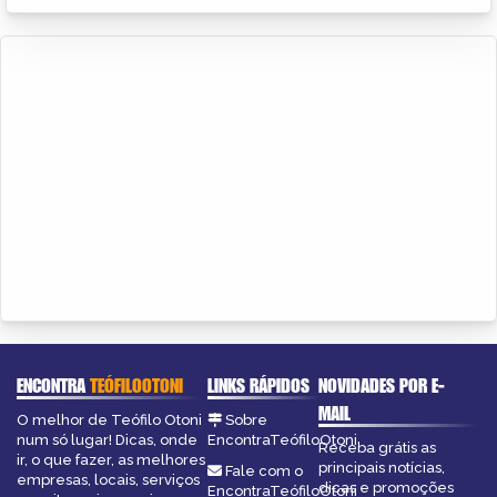
ENCONTRA
TEÓFILOOTONI
LINKS RÁPIDOS
NOVIDADES POR E-
MAIL
O melhor de Teófilo Otoni
Sobre
num só lugar! Dicas, onde
EncontraTeófiloOtoni
Receba grátis as
ir, o que fazer, as melhores
principais notícias,
Fale com o
empresas, locais, serviços
dicas e promoções
EncontraTeófiloOtoni