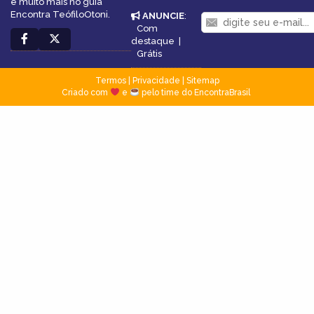
e muito mais no guia
Encontra TeófiloOtoni.
ANUNCIE
:
Com
destaque
|
Grátis
Termos
|
Privacidade
|
Sitemap
Criado com
e
pelo time do EncontraBrasil