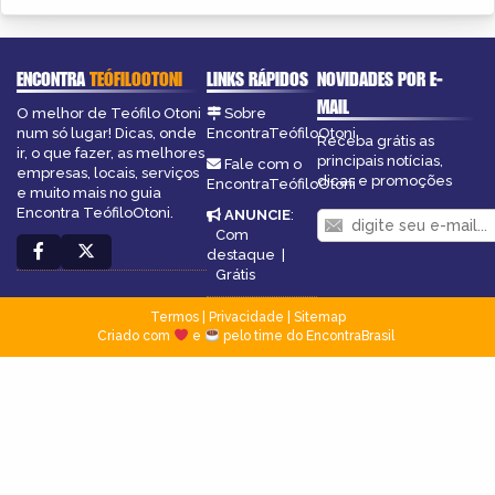
ENCONTRA
TEÓFILOOTONI
LINKS RÁPIDOS
NOVIDADES POR E-
MAIL
O melhor de Teófilo Otoni
Sobre
num só lugar! Dicas, onde
EncontraTeófiloOtoni
Receba grátis as
ir, o que fazer, as melhores
principais notícias,
Fale com o
empresas, locais, serviços
dicas e promoções
EncontraTeófiloOtoni
e muito mais no guia
Encontra TeófiloOtoni.
ANUNCIE
:
Com
destaque
|
Grátis
Termos
|
Privacidade
|
Sitemap
Criado com
e
pelo time do EncontraBrasil