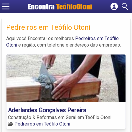
Encontra
TeófiloOtoni
Cadastrar empresa
Fazer login
Pedreiros em Teófilo Otoni
Criar conta
Aqui você Encontra! os melhores
Pedreiros em Teófilo
Otoni
e região, com telefone e endereço das empresas.
Aderlandes Gonçalves Pereira
Construção & Reformas em Geral em Teófilo Otoni.
Pedreiros em Teófilo Otoni