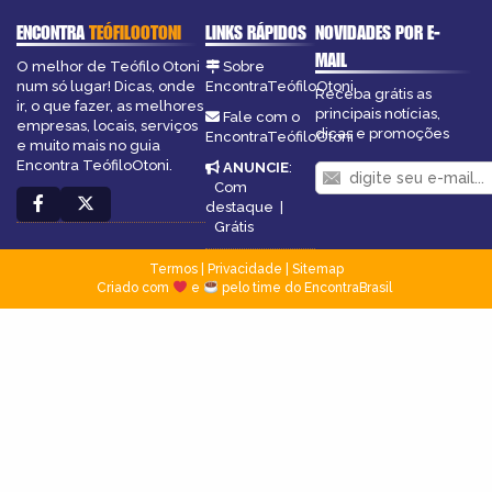
ENCONTRA
TEÓFILOOTONI
LINKS RÁPIDOS
NOVIDADES POR E-
MAIL
O melhor de Teófilo Otoni
Sobre
num só lugar! Dicas, onde
EncontraTeófiloOtoni
Receba grátis as
ir, o que fazer, as melhores
principais notícias,
Fale com o
empresas, locais, serviços
dicas e promoções
EncontraTeófiloOtoni
e muito mais no guia
Encontra TeófiloOtoni.
ANUNCIE
:
Com
destaque
|
Grátis
Termos
|
Privacidade
|
Sitemap
Criado com
e
pelo time do EncontraBrasil