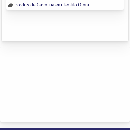
Postos de Gasolina em Teófilo Otoni