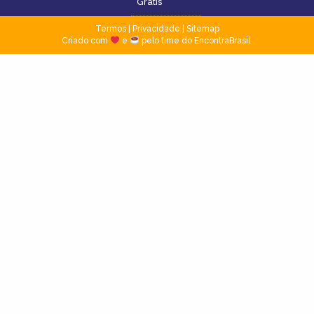
Grátis
Termos
|
Privacidade
|
Sitemap
Criado com
e
pelo time do EncontraBrasil