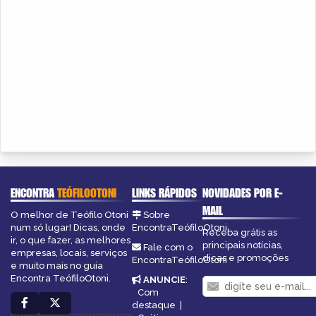
ENCONTRA
TEÓFILOOTONI
LINKS RÁPIDOS
NOVIDADES POR E-
MAIL
O melhor de Teófilo Otoni
Sobre
num só lugar! Dicas, onde
EncontraTeófiloOtoni
Receba grátis as
ir, o que fazer, as melhores
principais notícias,
Fale com o
empresas, locais, serviços
dicas e promoções
EncontraTeófiloOtoni
e muito mais no guia
Encontra TeófiloOtoni.
ANUNCIE
:
Com
destaque
|