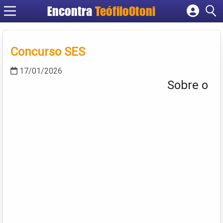
Encontra
TeófiloOtoni
Cadastrar empresa
Fazer login
Concurso SES
Criar conta
17/01/2026
Sobre o