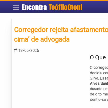
Encontra
TeófiloOtoni
Corregedor rejeita afastamento
cima’ de advogada
18/05/2026
O Que 
O
correged
decidiu co
Silva. Ess
Alves San
durante u
de oito me
sentiu-se 