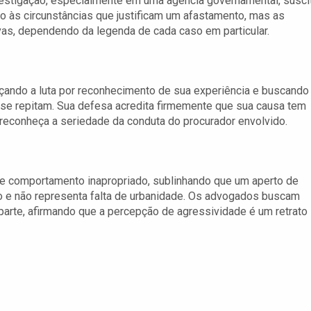
vestigação, especialmente em uma agência governamental, susci
to às circunstâncias que justificam um afastamento, mas as
as, dependendo da legenda de cada caso em particular.
orçando a luta por reconhecimento de sua experiência e buscando
e repitam. Sua defesa acredita firmemente que sua causa tem
 reconheça a seriedade da conduta do procurador envolvido.
e comportamento inapropriado, sublinhando que um aperto de
 e não representa falta de urbanidade. Os advogados buscam
 parte, afirmando que a percepção de agressividade é um retrato