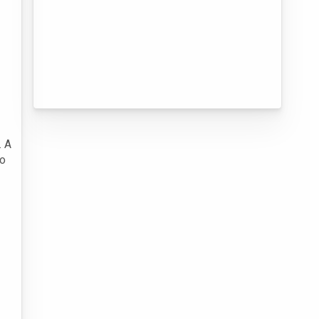
. A
co