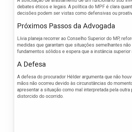
A solicitação de afastamento de um funcionário sob in
debates éticos e legais. A política do MPF é clara quan
decisões podem ser vistas como defensivas ou proativ
Próximos Passos da Advogada
Lívia planeja recorrer ao Conselho Superior do MP, ref
medidas que garantam que situações semelhantes não s
fundamentos sólidos e espera que a instância superior
A Defesa
A defesa do procurador Hélder argumenta que não houv
mãos não ocorreu devido às circunstâncias do momento
apresentar a situação como mal interpretada pela outra
distorcido do ocorrido.