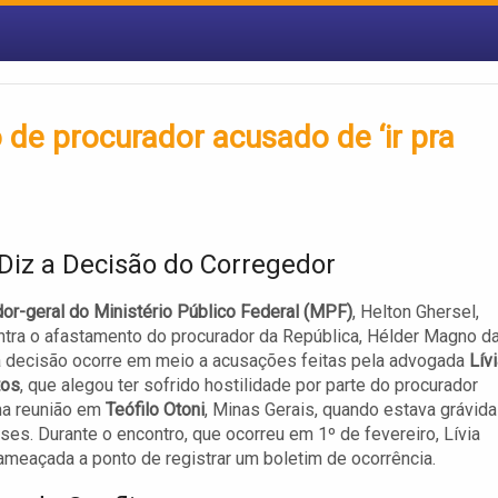
 de procurador acusado de ‘ir pra
Diz a Decisão do Corregedor
or-geral do Ministério Público Federal (MPF)
, Helton Ghersel,
ntra o afastamento do procurador da República, Hélder Magno d
a decisão ocorre em meio a acusações feitas pela advogada
Lív
tos
, que alegou ter sofrido hostilidade por parte do procurador
ma reunião em
Teófilo Otoni
, Minas Gerais, quando estava grávida
ses. Durante o encontro, que ocorreu em 1º de fevereiro, Lívia
ameaçada a ponto de registrar um boletim de ocorrência.