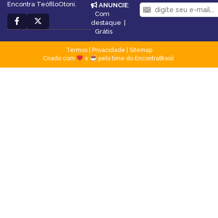
Encontra TeófiloOtoni.
ANUNCIE
:
Com
destaque
|
Grátis
Termos
|
Privacidade
|
Sitemap
Criado com
e
pelo time do EncontraBrasil