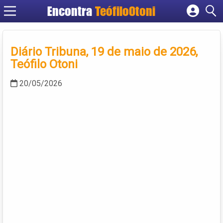
Encontra
TeófiloOtoni
Cadastrar empresa
Fazer login
Diário Tribuna, 19 de maio de 2026,
Criar conta
Teófilo Otoni
20/05/2026