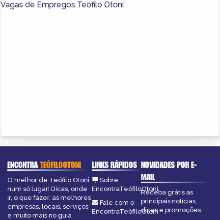
Vagas de Empregos Teófilo Otoni
ENCONTRA
TEÓFILOOTONI
LINKS RÁPIDOS
NOVIDADES POR E-
MAIL
O melhor de Teófilo Otoni
Sobre
num só lugar! Dicas, onde
EncontraTeófiloOtoni
Receba grátis as
ir, o que fazer, as melhores
principais notícias,
Fale com o
empresas, locais, serviços
dicas e promoções
EncontraTeófiloOtoni
e muito mais no guia