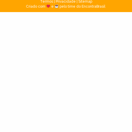
Termos
|
Privacidade
|
Sitemap
Criado com
e
pelo time do EncontraBrasil