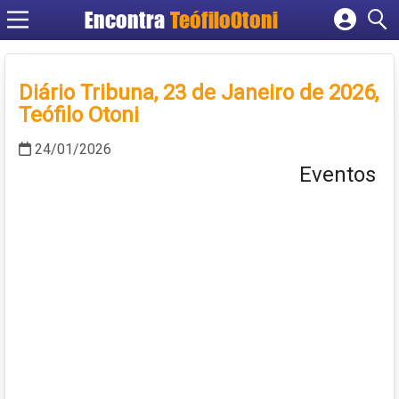
Encontra
TeófiloOtoni
Cadastrar empresa
Fazer login
Diário Tribuna, 23 de Janeiro de 2026,
Criar conta
Teófilo Otoni
24/01/2026
Eventos