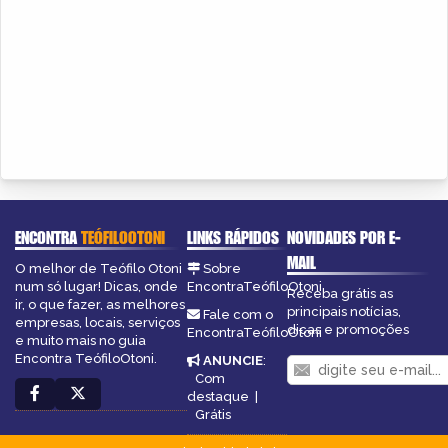
ENCONTRA
TEÓFILOOTONI
LINKS RÁPIDOS
NOVIDADES POR E-
MAIL
O melhor de Teófilo Otoni
Sobre
num só lugar! Dicas, onde
EncontraTeófiloOtoni
Receba grátis as
ir, o que fazer, as melhores
principais notícias,
Fale com o
empresas, locais, serviços
dicas e promoções
EncontraTeófiloOtoni
e muito mais no guia
Encontra TeófiloOtoni.
ANUNCIE
:
Com
destaque
|
Grátis