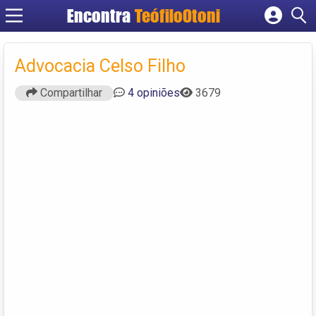
Encontra
TeófiloOtoni
Cadastrar empresa
Fazer login
Advocacia Celso Filho
Criar conta
Compartilhar
4 opiniões
3679