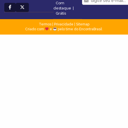
Com
destaque
|
Grátis
Termos
|
Privacidade
|
Sitemap
Criado com
e
pelo time do EncontraBrasil