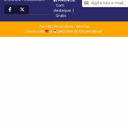
ANUNCIE
:
Com
destaque
|
Grátis
Termos
|
Privacidade
|
Sitemap
Criado com
e
pelo time do EncontraBrasil