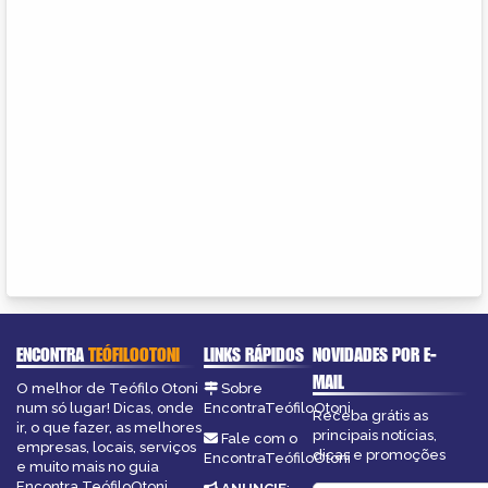
ENCONTRA
TEÓFILOOTONI
LINKS RÁPIDOS
NOVIDADES POR E-
MAIL
O melhor de Teófilo Otoni
Sobre
num só lugar! Dicas, onde
EncontraTeófiloOtoni
Receba grátis as
ir, o que fazer, as melhores
principais notícias,
Fale com o
empresas, locais, serviços
dicas e promoções
EncontraTeófiloOtoni
e muito mais no guia
Encontra TeófiloOtoni.