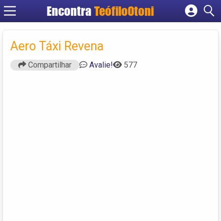
Encontra
TeófiloOtoni
Cadastrar empresa
Fazer login
Aero Táxi Revena
Criar conta
Compartilhar
Avalie!
577