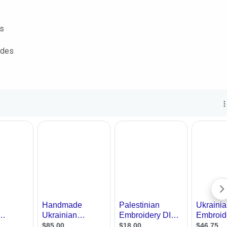
s
ndes