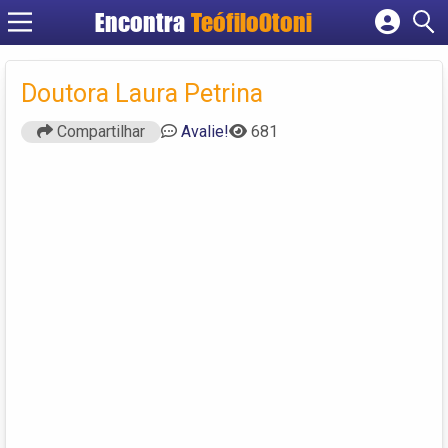
Encontra
TeófiloOtoni
Cadastrar empresa
Fazer login
Doutora Laura Petrina
Criar conta
Compartilhar
Avalie!
681