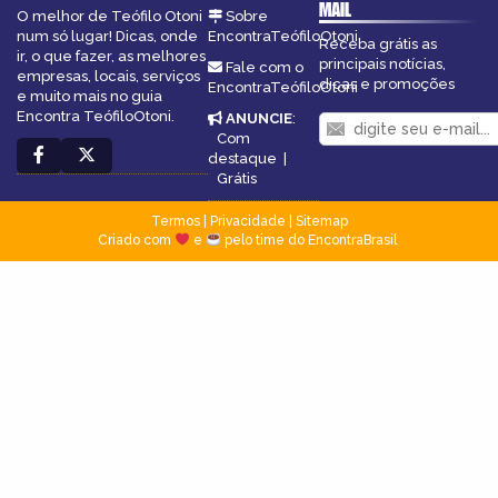
MAIL
O melhor de Teófilo Otoni
Sobre
num só lugar! Dicas, onde
EncontraTeófiloOtoni
Receba grátis as
ir, o que fazer, as melhores
principais notícias,
Fale com o
empresas, locais, serviços
dicas e promoções
EncontraTeófiloOtoni
e muito mais no guia
Encontra TeófiloOtoni.
ANUNCIE
:
Com
destaque
|
Grátis
Termos
|
Privacidade
|
Sitemap
Criado com
e
pelo time do EncontraBrasil