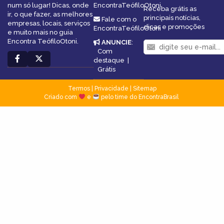
num só lugar! Dicas, onde
EncontraTeófiloOtoni
Receba grátis as
ir, o que fazer, as melhores
principais notícias,
Fale com o
empresas, locais, serviços
dicas e promoções
EncontraTeófiloOtoni
e muito mais no guia
Encontra TeófiloOtoni.
ANUNCIE
:
Com
destaque
|
Grátis
Termos
|
Privacidade
|
Sitemap
Criado com
e
pelo time do EncontraBrasil