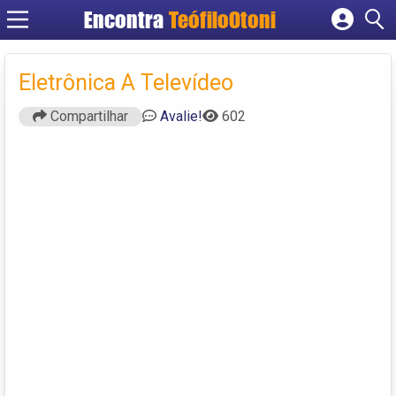
Encontra
TeófiloOtoni
Cadastrar empresa
Fazer login
Eletrônica A Televídeo
Criar conta
Compartilhar
Avalie!
602