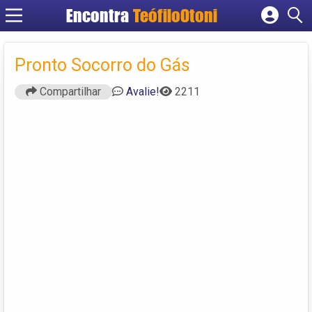
Encontra
TeófiloOtoni
Cadastrar empresa
Fazer login
Pronto Socorro do Gás
Criar conta
Compartilhar
Avalie!
2211