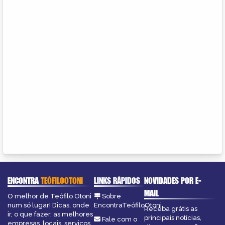
ENCONTRA
TEÓFILOOTONI
LINKS RÁPIDOS
NOVIDADES POR E-
MAIL
O melhor de Teófilo Otoni
Sobre
num só lugar! Dicas, onde
EncontraTeófiloOtoni
Receba grátis as
ir, o que fazer, as melhores
principais notícias,
Fale com o
empresas, locais, serviços