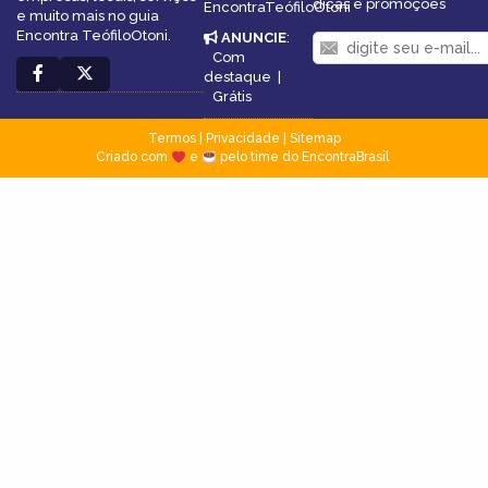
dicas e promoções
EncontraTeófiloOtoni
e muito mais no guia
Encontra TeófiloOtoni.
ANUNCIE
:
Com
destaque
|
Grátis
Termos
|
Privacidade
|
Sitemap
Criado com
e
pelo time do EncontraBrasil