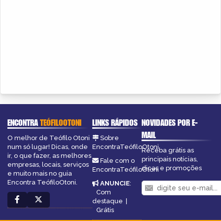
ENCONTRA
TEÓFILOOTONI
LINKS RÁPIDOS
NOVIDADES POR E-
MAIL
O melhor de Teófilo Otoni
Sobre
num só lugar! Dicas, onde
EncontraTeófiloOtoni
Receba grátis as
ir, o que fazer, as melhores
principais notícias,
Fale com o
empresas, locais, serviços
dicas e promoções
EncontraTeófiloOtoni
e muito mais no guia
Encontra TeófiloOtoni.
ANUNCIE
:
Com
destaque
|
Grátis