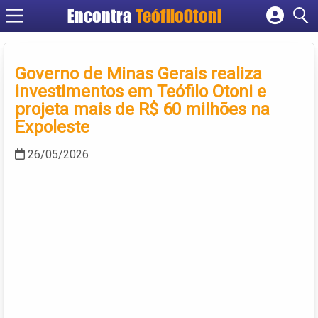
Encontra
TeófiloOtoni
Cadastrar empresa
Fazer login
Governo de Minas Gerais realiza
Criar conta
investimentos em Teófilo Otoni e
projeta mais de R$ 60 milhões na
Expoleste
26/05/2026