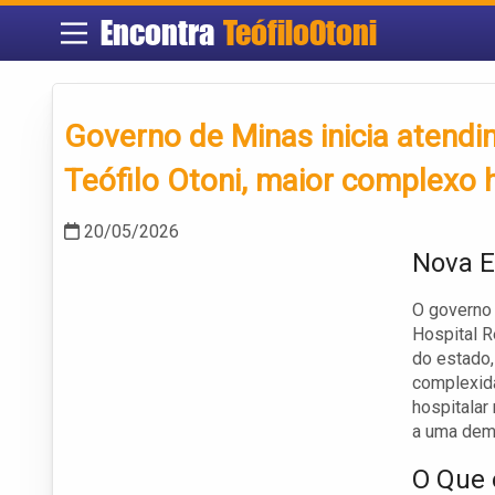
Encontra
TeófiloOtoni
Governo de Minas inicia atendi
Teófilo Otoni, maior complexo h
20/05/2026
Nova E
O governo 
Hospital R
do estado,
complexida
hospitalar
a uma dem
O Que 