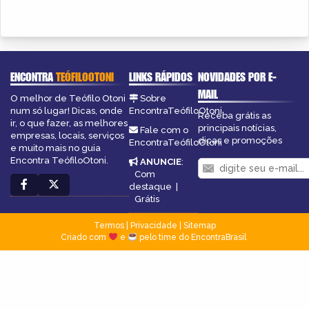
ENCONTRA
TEÓFILOOTONI
LINKS RÁPIDOS
NOVIDADES POR E-
MAIL
O melhor de Teófilo Otoni
Sobre
num só lugar! Dicas, onde
EncontraTeófiloOtoni
Receba grátis as
ir, o que fazer, as melhores
principais notícias,
Fale com o
empresas, locais, serviços
dicas e promoções
EncontraTeófiloOtoni
e muito mais no guia
Encontra TeófiloOtoni.
ANUNCIE
:
Com
destaque
|
Grátis
Termos
|
Privacidade
|
Sitemap
Criado com
e
pelo time do EncontraBrasil