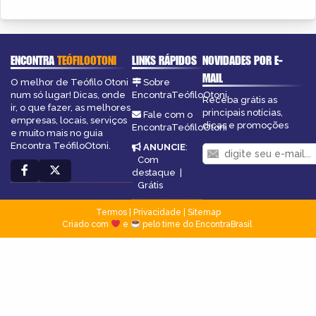
ENCONTRA
TEÓFILOOTONI
LINKS RÁPIDOS
NOVIDADES POR E-
MAIL
O melhor de Teófilo Otoni
Sobre
num só lugar! Dicas, onde
EncontraTeófiloOtoni
Receba grátis as
ir, o que fazer, as melhores
principais notícias,
Fale com o
empresas, locais, serviços
dicas e promoções
EncontraTeófiloOtoni
e muito mais no guia
Encontra TeófiloOtoni.
ANUNCIE
:
Com
destaque
|
Grátis
Termos
|
Privacidade
|
Sitemap
Criado com
e
pelo time do EncontraBrasil