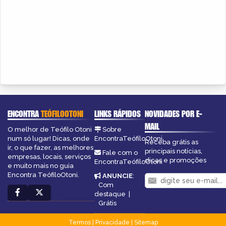
ENCONTRA
TEÓFILOOTONI
LINKS RÁPIDOS
NOVIDADES POR E-
MAIL
O melhor de Teófilo Otoni
Sobre
num só lugar! Dicas, onde
EncontraTeófiloOtoni
Receba grátis as
ir, o que fazer, as melhores
principais notícias,
Fale com o
empresas, locais, serviços
dicas e promoções
EncontraTeófiloOtoni
e muito mais no guia
Encontra TeófiloOtoni.
ANUNCIE
:
Com
destaque
|
Grátis
Termos
|
Privacidade
|
Sitemap