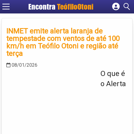
Encontra
TeófiloOtoni
Cadastrar empresa
Fazer login
INMET emite alerta laranja de
Criar conta
tempestade com ventos de até 100
km/h em Teófilo Otoni e região até
terça
08/01/2026
O que é
o Alerta