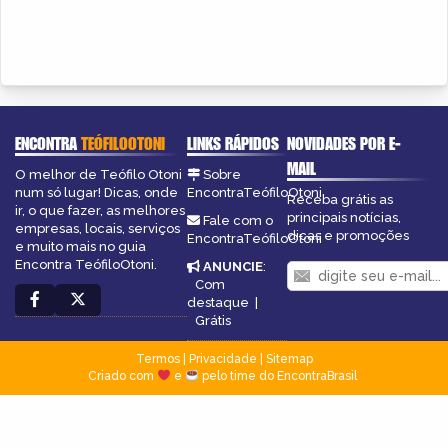
ENCONTRA
TEÓFILOOTONI
LINKS RÁPIDOS
NOVIDADES POR E-
MAIL
O melhor de Teófilo Otoni
Sobre
num só lugar! Dicas, onde
EncontraTeófiloOtoni
Receba grátis as
ir, o que fazer, as melhores
principais notícias,
Fale com o
empresas, locais, serviços
dicas e promoções
EncontraTeófiloOtoni
e muito mais no guia
Encontra TeófiloOtoni.
ANUNCIE
:
Com
destaque
|
Grátis
Termos
|
Privacidade
|
Sitemap
Criado com
e
pelo time do EncontraBrasil