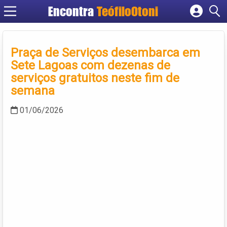
Encontra
TeófiloOtoni
Cadastrar empresa
Fazer login
Praça de Serviços desembarca em
Criar conta
Sete Lagoas com dezenas de
serviços gratuitos neste fim de
semana
01/06/2026