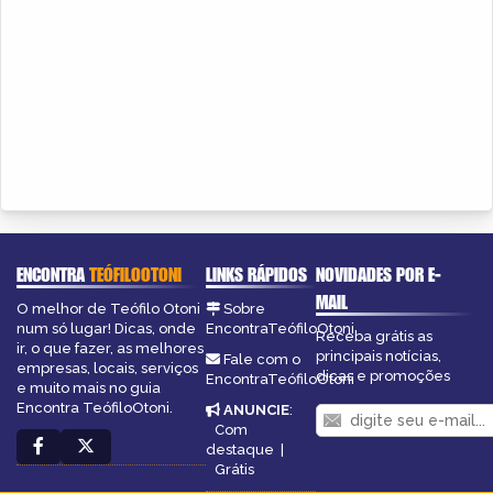
ENCONTRA
TEÓFILOOTONI
LINKS RÁPIDOS
NOVIDADES POR E-
MAIL
O melhor de Teófilo Otoni
Sobre
num só lugar! Dicas, onde
EncontraTeófiloOtoni
Receba grátis as
ir, o que fazer, as melhores
principais notícias,
Fale com o
empresas, locais, serviços
dicas e promoções
EncontraTeófiloOtoni
e muito mais no guia
Encontra TeófiloOtoni.
ANUNCIE
:
Com
destaque
|
Grátis