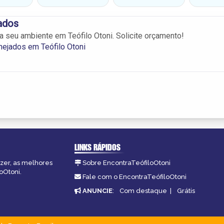
ados
a seu ambiente em Teófilo Otoni. Solicite orçamento!
ejados em Teófilo Otoni
LINKS RÁPIDOS
azer, as melhores
Sobre EncontraTeófiloOtoni
oOtoni.
Fale com o EncontraTeófiloOtoni
ANUNCIE
:
Com destaque
|
Grátis