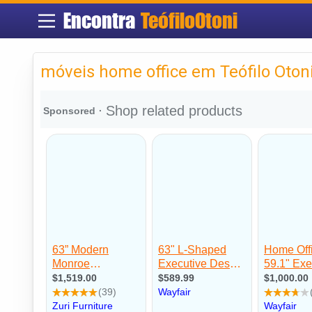
Encontra
TeófiloOtoni
móveis home office em Teófilo Oton