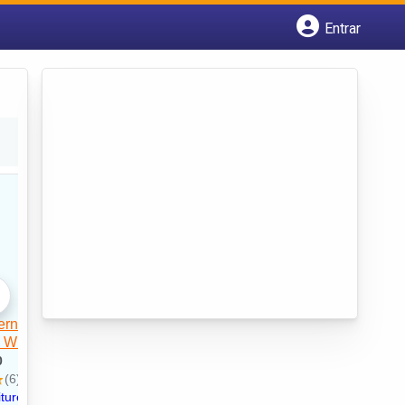
Entrar
Cadastrar empresa
Fazer login
Criar conta