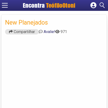
Encontra
TeófiloOtoni
Cadastrar empresa
Fazer login
New Planejados
Criar conta
Compartilhar
Avalie!
971