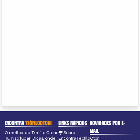
ENCONTRA
TEÓFILOOTONI
LINKS RÁPIDOS
NOVIDADES POR E-
MAIL
O melhor de Teófilo Otoni
Sobre
num só lugar! Dicas, onde
EncontraTeófiloOtoni