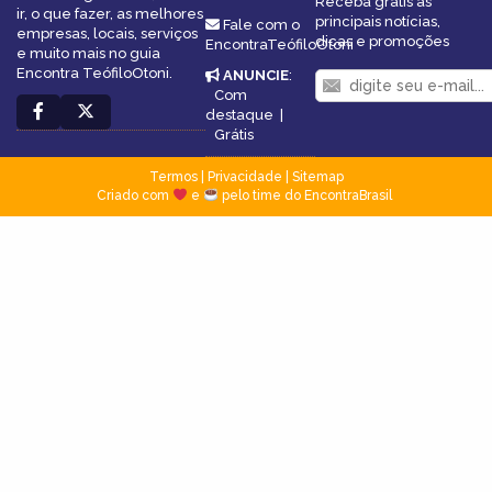
Receba grátis as
ir, o que fazer, as melhores
principais notícias,
Fale com o
empresas, locais, serviços
dicas e promoções
EncontraTeófiloOtoni
e muito mais no guia
Encontra TeófiloOtoni.
ANUNCIE
:
Com
destaque
|
Grátis
Termos
|
Privacidade
|
Sitemap
Criado com
e
pelo time do EncontraBrasil