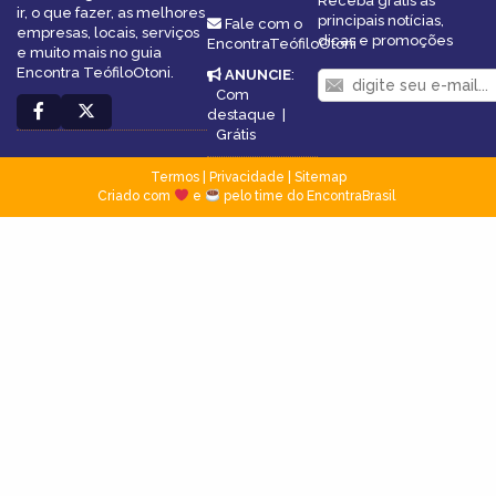
Receba grátis as
ir, o que fazer, as melhores
principais notícias,
Fale com o
empresas, locais, serviços
dicas e promoções
EncontraTeófiloOtoni
e muito mais no guia
Encontra TeófiloOtoni.
ANUNCIE
:
Com
destaque
|
Grátis
Termos
|
Privacidade
|
Sitemap
Criado com
e
pelo time do EncontraBrasil