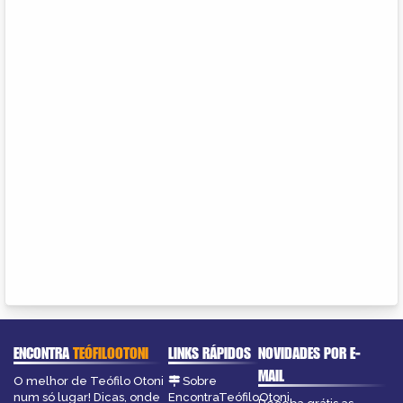
ENCONTRA
TEÓFILOOTONI
LINKS RÁPIDOS
NOVIDADES POR E-
MAIL
O melhor de Teófilo Otoni
Sobre
num só lugar! Dicas, onde
EncontraTeófiloOtoni