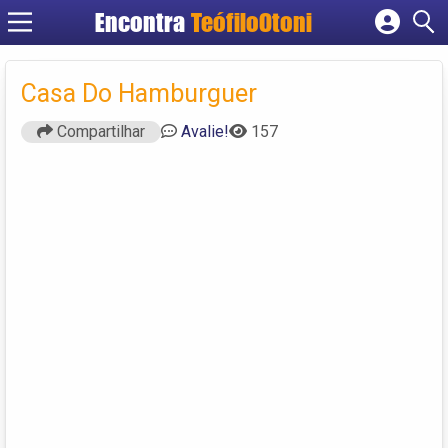
Encontra
TeófiloOtoni
Cadastrar empresa
Fazer login
Casa Do Hamburguer
Criar conta
Compartilhar
Avalie!
157