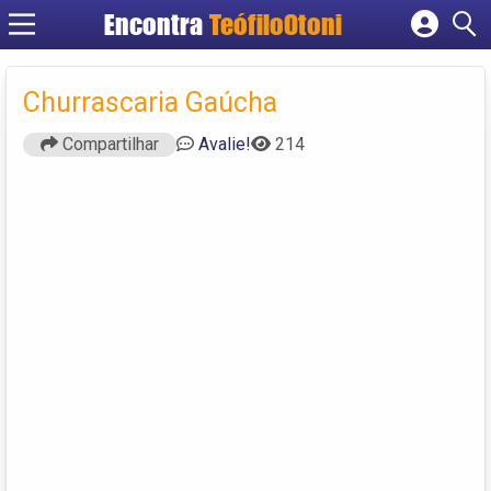
Encontra
TeófiloOtoni
Cadastrar empresa
Fazer login
Churrascaria Gaúcha
Criar conta
Compartilhar
Avalie!
214