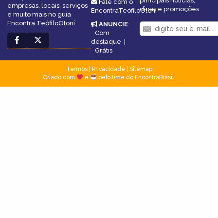
principais notícias,
Fale com o
empresas, locais, serviços
dicas e promoções
EncontraTeófiloOtoni
e muito mais no guia
Encontra TeófiloOtoni.
ANUNCIE
:
Com
destaque
|
Grátis
Termos
|
Privacidade
|
Sitemap
Criado com
e
pelo time do EncontraBrasil