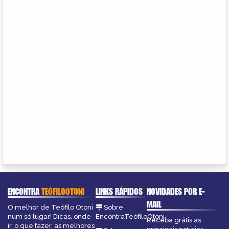
ENCONTRA
TEÓFILOOTONI
LINKS RÁPIDOS
NOVIDADES POR E-
MAIL
O melhor de Teófilo Otoni
Sobre
num só lugar! Dicas, onde
EncontraTeófiloOtoni
Receba grátis as
ir, o que fazer, as melhores